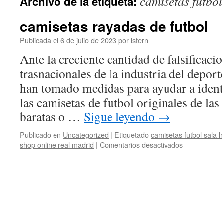
camisetas futbol
Archivo de la etiqueta:
contenido
camisetas rayadas de futbol
Publicada el
6 de julio de 2023
por
istern
Ante la creciente cantidad de falsificaci
trasnacionales de la industria del depo
han tomado medidas para ayudar a identi
las camisetas de futbol originales de las
baratas o …
Sigue leyendo
→
Publicado en
Uncategorized
|
Etiquetado
camisetas futbol sala l
en
shop online real madrid
|
Comentarios desactivados
camisetas
rayadas
de
futbol