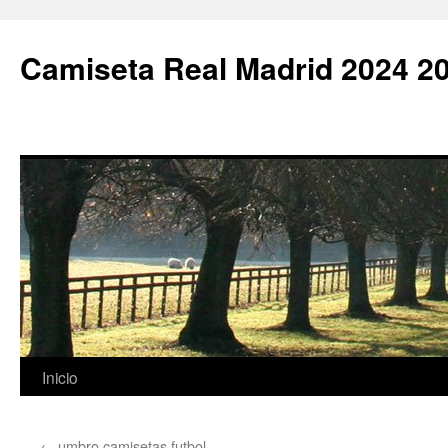
Camiseta Real Madrid 2024 2
Saltar
Inicio
al
←
umbro camisetas futbol