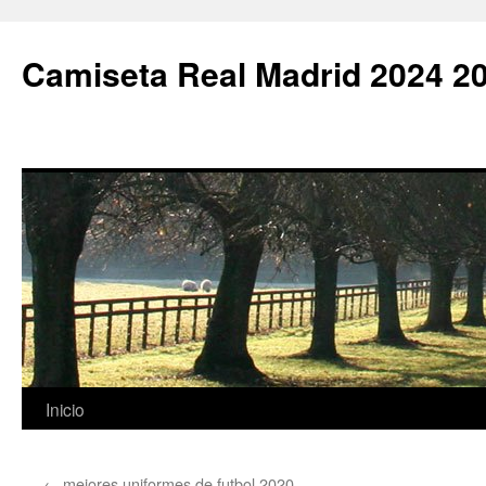
Camiseta Real Madrid 2024 2
Saltar
Inicio
al
←
mejores uniformes de futbol 2020