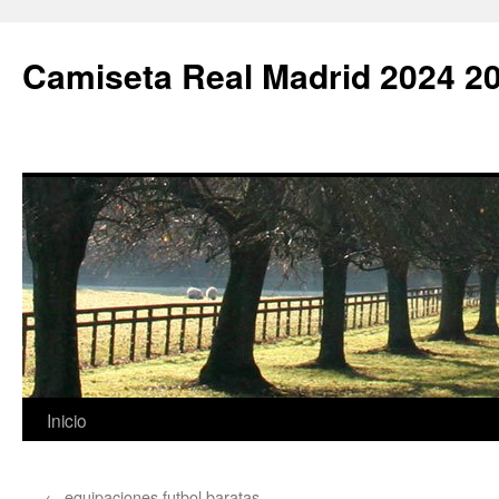
Camiseta Real Madrid 2024 2
Saltar
Inicio
al
←
equipaciones futbol baratas