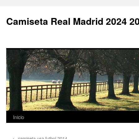
Camiseta Real Madrid 2024 2
Saltar
Inicio
al
←
camiseta usa futbol 2014