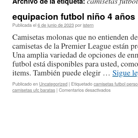
camisetas futbol
Archivo de la etiqueta:
contenido
equipacion futbol niño 4 años
Publicada el
6 de junio de 2023
por
istern
Camisetas molonas que no entienden de 
camisetas de la Premier League están pr
Una amplia variedad de opciones de en
futbol está disponibles para usted, com
items. También puede elegir …
Sigue l
Publicado en
Uncategorized
|
Etiquetado
camisetas futbol pers
en
camisetas ufc baratas
|
Comentarios desactivados
equipacion
futbol
niño
4
años