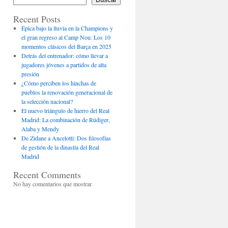
Recent Posts
Épica bajo la lluvia en la Champions y
el gran regreso al Camp Nou: Los 10
momentos clásicos del Barça en 2025
Detrás del entrenador: cómo llevar a
jugadores jóvenes a partidos de alta
presión
¿Cómo perciben los hinchas de
pueblos la renovación generacional de
la selección nacional?
El nuevo triángulo de hierro del Real
Madrid: La combinación de Rüdiger,
Alaba y Mendy
De Zidane a Ancelotti: Dos filosofías
de gestión de la dinastía del Real
Madrid
Recent Comments
No hay comentarios que mostrar.