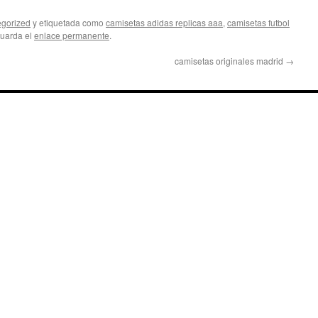
gorized
y etiquetada como
camisetas adidas replicas aaa
,
camisetas futbol
Guarda el
enlace permanente
.
camisetas originales madrid
→