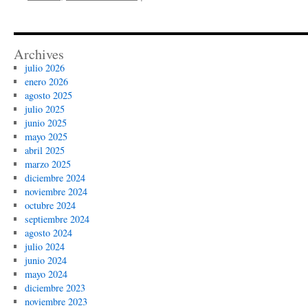
camisetas
de
futbol
talla
Archives
xxl
julio 2026
enero 2026
agosto 2025
julio 2025
junio 2025
mayo 2025
abril 2025
marzo 2025
diciembre 2024
noviembre 2024
octubre 2024
septiembre 2024
agosto 2024
julio 2024
junio 2024
mayo 2024
diciembre 2023
noviembre 2023