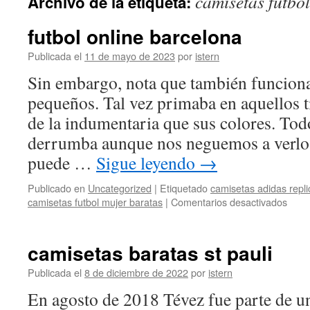
camisetas futbo
Archivo de la etiqueta:
contenido
futbol online barcelona
Publicada el
11 de mayo de 2023
por
istern
Sin embargo, nota que también funciona
pequeños. Tal vez primaba en aquellos 
de la indumentaria que sus colores. To
derrumba aunque nos neguemos a verlo.
puede …
Sigue leyendo
→
Publicado en
Uncategorized
|
Etiquetado
camisetas adidas repl
en
camisetas futbol mujer baratas
|
Comentarios desactivados
futbo
onlin
barc
camisetas baratas st pauli
Publicada el
8 de diciembre de 2022
por
istern
En agosto de 2018 Tévez fue parte de un 