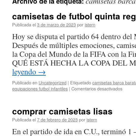
camisetas barca
Archivo de la etiqueta:
contenido
camisetas de futbol quinta re
Publicada el
3 de marzo de 2023
por
istern
Hoy se disputa el partido 64 dentro del
Después de múltiples emociones, camise
la Copa del Mundo de la FIFA con la Fi
QUÉ ESTÁ HECHA LA COPA DEL 
leyendo
→
Publicado en
Uncategorized
|
Etiquetado
camisetas barca barat
en
equipaciones futbol infantiles
|
Comentarios desactivados
camise
de
futbol
comprar camisetas lisas
quinta
region
Publicada el
7 de febrero de 2023
por
istern
En el partido de ida en C.U., terminó 1 –