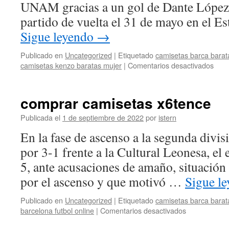
UNAM gracias a un gol de Dante López 
partido de vuelta el 31 de mayo en el E
Sigue leyendo
→
Publicado en
Uncategorized
|
Etiquetado
camisetas barca barat
en
camisetas kenzo baratas mujer
|
Comentarios desactivados
comp
cami
lisas
comprar camisetas x6tence
Publicada el
1 de septiembre de 2022
por
istern
En la fase de ascenso a la segunda divisi
por 3-1 frente a la Cultural Leonesa, el
5, ante acusaciones de amaño, situación
por el ascenso y que motivó …
Sigue l
Publicado en
Uncategorized
|
Etiquetado
camisetas barca barat
en
barcelona futbol online
|
Comentarios desactivados
comprar