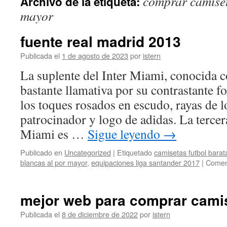
comprar camiset
Archivo de la etiqueta:
contenido
mayor
fuente real madrid 2013
Publicada el
1 de agosto de 2023
por
istern
La suplente del Inter Miami, conocida 
bastante llamativa por su contrastante 
los toques rosados en escudo, rayas de 
patrocinador y logo de adidas. La tercer
Miami es …
Sigue leyendo
→
Publicado en
Uncategorized
|
Etiquetado
camisetas futbol barat
blancas al por mayor
,
equipaciones liga santander 2017
|
Coment
mejor web para comprar camis
Publicada el
8 de diciembre de 2022
por
istern