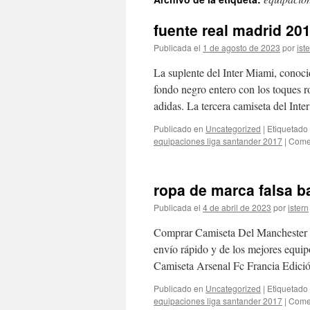
contenido
fuente real madrid 20
Publicada el
1 de agosto de 2023
por
ist
La suplente del Inter Miami, conoci
fondo negro entero con los toques r
adidas. La tercera camiseta del In
Publicado en
Uncategorized
|
Etiquetado
equipaciones liga santander 2017
|
Comen
ropa de marca falsa b
Publicada el
4 de abril de 2023
por
istern
Comprar Camiseta Del Manchester 
envío rápido y de los mejores equ
Camiseta Arsenal Fc Francia Edic
Publicado en
Uncategorized
|
Etiquetado
equipaciones liga santander 2017
|
Comen