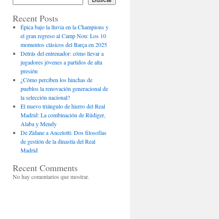
Recent Posts
Épica bajo la lluvia en la Champions y
el gran regreso al Camp Nou: Los 10
momentos clásicos del Barça en 2025
Detrás del entrenador: cómo llevar a
jugadores jóvenes a partidos de alta
presión
¿Cómo perciben los hinchas de
pueblos la renovación generacional de
la selección nacional?
El nuevo triángulo de hierro del Real
Madrid: La combinación de Rüdiger,
Alaba y Mendy
De Zidane a Ancelotti: Dos filosofías
de gestión de la dinastía del Real
Madrid
Recent Comments
No hay comentarios que mostrar.