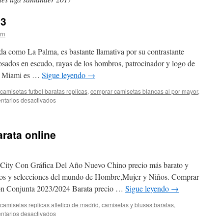
13
ern
da como La Palma, es bastante llamativa por su contrastante
osados en escudo, rayas de los hombros, patrocinador y logo de
ter Miami es …
Sigue leyendo
→
camisetas futbol baratas replicas
,
comprar camisetas blancas al por mayor
,
en
tarios desactivados
fuente
real
madrid
arata online
2013
City Con Gráfica Del Año Nuevo Chino precio más barato y
ipos y selecciones del mundo de Hombre,Mujer y Niños. Comprar
ión Conjunta 2023/2024 Barata precio …
Sigue leyendo
→
camisetas replicas atletico de madrid
,
camisetas y blusas baratas
,
en
tarios desactivados