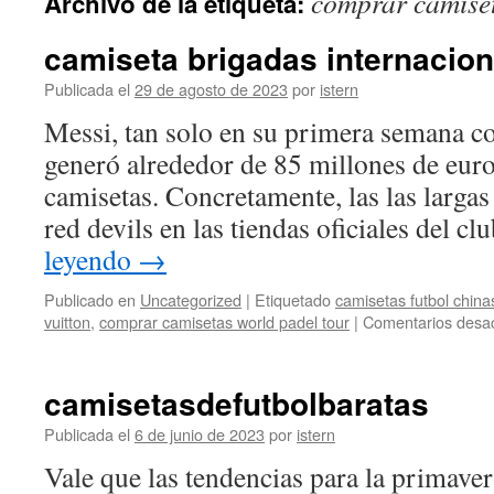
comprar camiset
Archivo de la etiqueta:
contenido
camiseta brigadas internacion
Publicada el
29 de agosto de 2023
por
istern
Messi, tan solo en su primera semana 
generó alrededor de 85 millones de euro
camisetas. Concretamente, las las largas
red devils en las tiendas oficiales del c
leyendo
→
Publicado en
Uncategorized
|
Etiquetado
camisetas futbol china
vuitton
,
comprar camisetas world padel tour
|
Comentarios desac
camisetasdefutbolbaratas
Publicada el
6 de junio de 2023
por
istern
Vale que las tendencias para la primaver