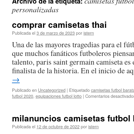
camisetas futbo
Archivo de la etiqueta:
contenido
personalizadas
comprar camisetas thai
Publicada el
3 de marzo de 2023
por
istern
Una de las mayores tragedias para el fút
que muchos fanáticos futboleros piensa
talento, paris saint germain camiseta es 
finalista de la historia. En el inicio de 
→
Publicado en
Uncategorized
|
Etiquetado
camisetas futbol barat
futbol 2020
,
equipaciones futbol lotto
|
Comentarios desactivado
milanuncios camisetas futbol
Publicada el
12 de octubre de 2022
por
istern