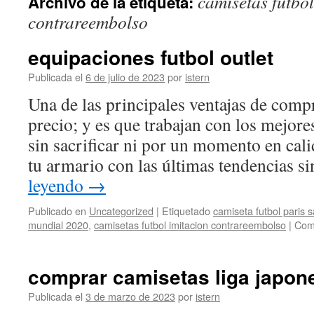
camisetas futbol
Archivo de la etiqueta:
contenido
contrareembolso
equipaciones futbol outlet
Publicada el
6 de julio de 2023
por
istern
Una de las principales ventajas de comp
precio; y es que trabajan con los mejore
sin sacrificar ni por un momento en cal
tu armario con las últimas tendencias 
leyendo
→
Publicado en
Uncategorized
|
Etiquetado
camiseta futbol paris 
mundial 2020
,
camisetas futbol imitacion contrareembolso
|
Come
comprar camisetas liga japon
Publicada el
3 de marzo de 2023
por
istern