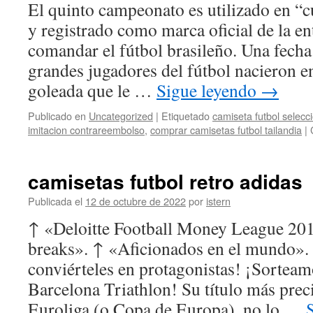
El quinto campeonato es utilizado en “c
y registrado como marca oficial de la e
comandar el fútbol brasileño. Una fecha
grandes jugadores del fútbol nacieron e
goleada que le …
Sigue leyendo
→
Publicado en
Uncategorized
|
Etiquetado
camiseta futbol selecc
imitacion contrareembolso
,
comprar camisetas futbol tailandia
|
camisetas futbol retro adidas
Publicada el
12 de octubre de 2022
por
istern
↑ «Deloitte Football Money League 20
breaks». ↑ «Aficionados en el mundo». ¡
conviérteles en protagonistas! ¡Sorteam
Barcelona Triathlon! Su título más prec
Euroliga (o Copa de Europa), no lo …