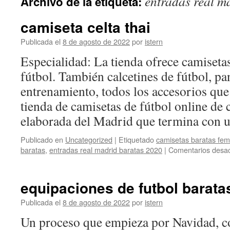
entradas real m
Archivo de la etiqueta:
contenido
camiseta celta thai
Publicada el
8 de agosto de 2022
por
istern
Especialidad: La tienda ofrece camiseta
fútbol. También calcetines de fútbol, pa
entrenamiento, todos los accesorios que
tienda de camisetas de fútbol online de 
elaborada del Madrid que termina con
Publicado en
Uncategorized
|
Etiquetado
camisetas baratas fem
baratas
,
entradas real madrid baratas 2020
|
Comentarios desac
equipaciones de futbol barata
Publicada el
8 de agosto de 2022
por
istern
Un proceso que empieza por Navidad, co