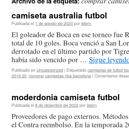
comprar camise
Archivo de la etiqueta:
contenido
camiseta australia futbol
Publicada el
1 de agosto de 2023
por
istern
El goleador de Boca en ese torneo fue 
total de 10 goles. Boca venció a San Lo
derrotado en el último partido por Tigre
había sido vencido por …
Sigue leyend
Publicado en
Uncategorized
|
Etiquetado
camisetas de futbol bar
2019 20
,
comprar camisetas nba barcelona
|
Comentarios desac
moderdonia camiseta futbol
Publicada el
8 de diciembre de 2022
por
istern
Proveedores de pago externos. Método
el Contra reembolso. En la temporada 20